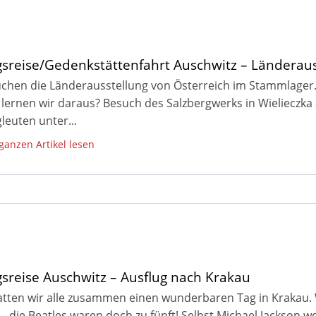
gsreise/Gedenkstättenfahrt Auschwitz – Länderau
chen die Länderausstellung von Österreich im Stammlager.
lernen wir daraus? Besuch des Salzbergwerks in Wielieczk
leuten unter...
 ganzen Artikel lesen
gsreise Auschwitz – Ausflug nach Krakau
tten wir alle zusammen einen wunderbaren Tag in Krakau.
– die Beatles waren doch zu fünft! Selbst Michael Jackson wol