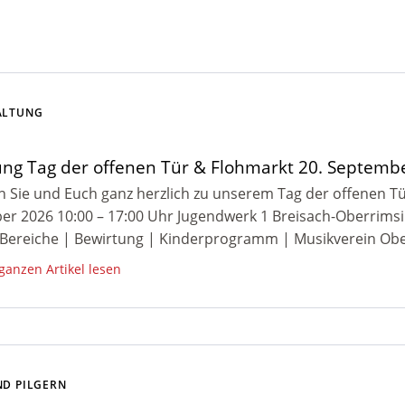
nahme
Unser Team
FAQs für Eltern
Hilfen
Unsere Geschichte
„Fragen und Antworten“ für Kinder und Ju
ALTUNG
te Hilfen
Sie suchen ein Ehrenamt?
ung Tag der offenen Tür & Flohmarkt 20. Septemb
ehn-Schule
Infos für Ehemalige/Careleaver
n Sie und Euch ganz herzlich zu unserem Tag der offenen Tü
r 2026 10:00 – 17:00 Uhr Jugendwerk 1 Breisach-Oberrims
nschule
Alle Infos zu Ihrer Spende
Bereiche | Bewirtung | Kinderprogramm | Musikverein Obe
he Bildung
 ganzen Artikel lesen
ND PILGERN