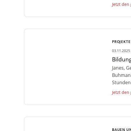
Jetzt den
Zum Artikel: Bildungsreise
Gedenkstättenfahrt 2-11 Nov. 2025
PROJEKTE
03.11.2025
Bildun
Janes, G
Buhmann
Stunden 
Jetzt den
Zum Artikel: Gartenarbeit rund um
Gaspars Haus
BAUEN U