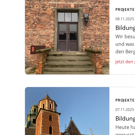
Zum Artikel:
Bildungsreise/Gedenkstättenfahrt
PROJEKTE
Auschwitz – Länderausstellung
08.11.2025
Salzbergwerk
Bildun
Wir besu
und was 
den Berg
Jetzt den
Zum Artikel: Bildungsreise Auschwitz
– Ausflug nach Krakau
PROJEKTE
07.11.2025
Bildun
Heute ha
gewusst 