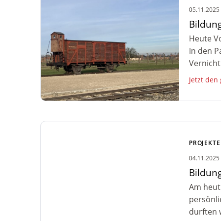
Birkenau
05.11.2025
Bildun
Heute Vo
In den P
Vernicht
Jetzt den
Zum Artikel: Bildungsreise Auschwitz
– Erhaltungsarbeiten und Besuch
PROJEKTE
Stammlager Auschwitz
04.11.2025
Bildun
Am heut
persönl
durften w