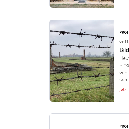
Zum Artikel: Bildungsreise
Auschwitz – Gedenkfeier
PROJ
09.11
Bil
Heut
Birk
vers
sehr
Jetzt
Zum Artikel:
Bildungsreise/Gedenkstättenfahrt
PROJ