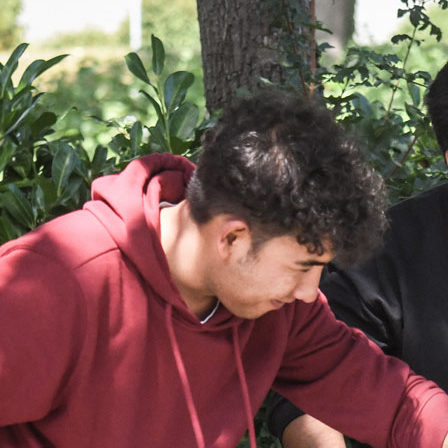
Inobhut
Flexible 
Ambulan
Erich-Ki
Flex-Fer
Beruflic