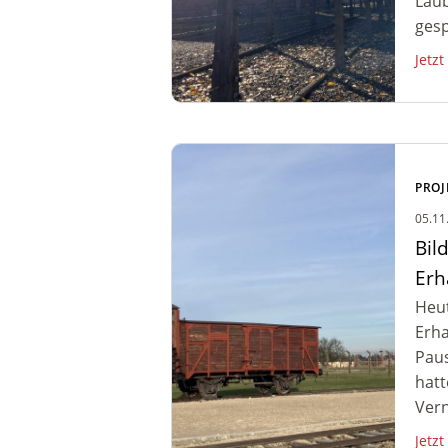
Laub
gesp
Jetzt
Zum Artikel: Bildungsreise
Auschwitz –
PROJ
Erhaltungsarbeiten und
05.11
Besuch Birkenau
Bil
Erh
Heut
Erha
Paus
hatt
Vern
Jetzt