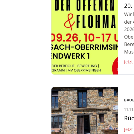
20.
Wir 
der 
2026
Obe
Bere
Musi
Jetzt
Zum Artikel: Rückblick auf
unsre Zeit in Spanien
BAUE
11.11
Rüc
Jetzt