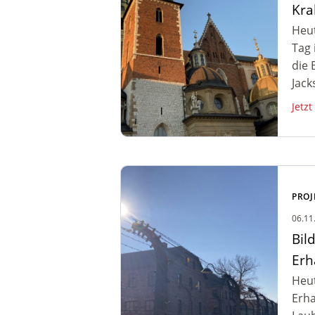
Kra
Heut
Tag 
die 
Jack
Jetzt
Zum Artikel: Bildungsreise
Auschwitz –
PROJ
Erhaltungsarbeiten, Sport
06.11
und Chillen
Bil
Erh
Heut
Erha