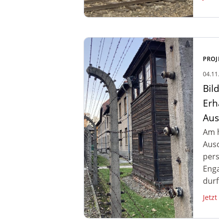
Zum Artikel: Bildungsreise
Auschwitz –
PROJ
Erhaltungsarbeiten und
04.11
Besuch Stammlager
Bil
Auschwitz
Erh
Aus
Am 
Ausc
pers
Eng
durf
Jetzt