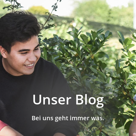
nahme
Unser Team
FAQs für Eltern
Hilfen
Unsere Geschichte
„Fragen und Antworten“ für Kinder und Ju
te Hilfen
Sie suchen ein Ehrenamt?
ehn-Schule
Infos für Ehemalige/Careleaver
nschule
Alle Infos zu Ihrer Spende
he Bildung
Unser Blog
Bei uns geht immer was.