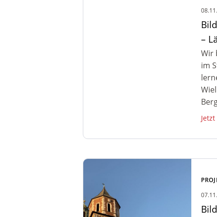
Auschwitz – Länderausstellung
08.11
Salzbergwerk
Bil
– L
Wir 
im S
lern
Wiel
Berg
Jetzt
Zum Artikel: Bildungsreise
Auschwitz – Ausflug nach
PROJ
Krakau
07.11
Bil