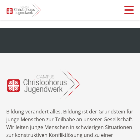
Leistungen
Stationäre Hilfen
Über uns
Was machen wir
Inobhutnahme
kurz und knapp
FAQs für Jugendämter, Schulen, Behörden
Unser Team
Jobs
Flexible Hilfen
FAQs für Eltern
Blog
Unsere Geschichte
Ambulante Hilfen
Alle Infos zu Ihrer Spende
„Fragen und Antworten“ für Kinder und Jugendliche
Erich-Kiehn-Schule
Kontakt aufnehmen
Sie suchen ein Ehrenamt?
Bildung verändert alles. Bildung ist der Grundstein für
Flex-Fernschule
junge Menschen zur Teilhabe an unserer Gesellschaft.
Suchbegriff:
Infos für Ehemalige/Careleaver
Wir leiten junge Menschen in schwierigen Situationen
Berufliche Bildung
zur konstruktiven Konfliktlösung und zu einer