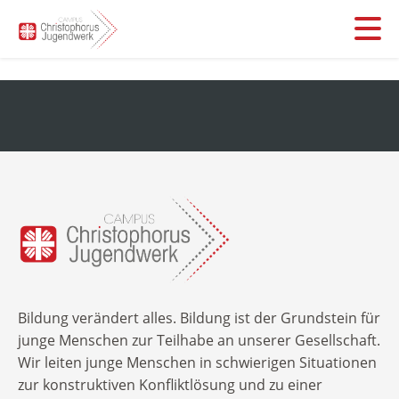
Leistungen
Stationäre Hilfen
Über uns
Was machen wir
Inobhutnahme
kurz und knapp
FAQs für Jugendämter, Schulen, Behörden
Unser Team
Jobs
Flexible Hilfen
FAQs für Eltern
Blog
Unsere Geschichte
Ambulante Hilfen
Alle Infos zu Ihrer Spende
„Fragen und Antworten“ für Kinder und Jugendliche
Erich-Kiehn-Schule
Kontakt aufnehmen
Sie suchen ein Ehrenamt?
Bildung verändert alles. Bildung ist der Grundstein für
Flex-Fernschule
junge Menschen zur Teilhabe an unserer Gesellschaft.
Suchbegriff:
Infos für Ehemalige/Careleaver
Wir leiten junge Menschen in schwierigen Situationen
Berufliche Bildung
zur konstruktiven Konfliktlösung und zu einer