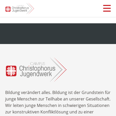
Leistungen
Stationäre Hilfen
Über uns
Was machen wir
Inobhutnahme
kurz und knapp
FAQs für Jugendämter, Schulen, Behörden
Unser Team
Jobs
Flexible Hilfen
FAQs für Eltern
Blog
Unsere Geschichte
Ambulante Hilfen
Alle Infos zu Ihrer Spende
„Fragen und Antworten“ für Kinder und Jugendliche
Erich-Kiehn-Schule
Kontakt aufnehmen
Sie suchen ein Ehrenamt?
Bildung verändert alles. Bildung ist der Grundstein für
Flex-Fernschule
junge Menschen zur Teilhabe an unserer Gesellschaft.
Suchbegriff:
Infos für Ehemalige/Careleaver
Wir leiten junge Menschen in schwierigen Situationen
Berufliche Bildung
zur konstruktiven Konfliktlösung und zu einer