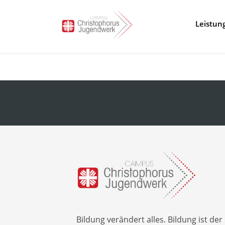
Leistun
Stationä
Inobhut
Flexible 
Ambulan
Erich-Ki
Flex-Fer
Beruflic
Bildung verändert alles. Bildung ist der