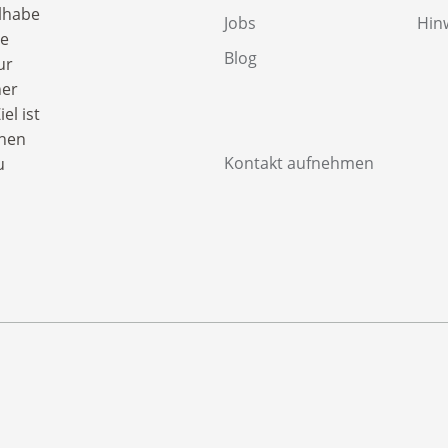
lhabe
Jobs
Hin
ge
Blog
ur
ner
el ist
chen
Kontakt aufnehmen
u