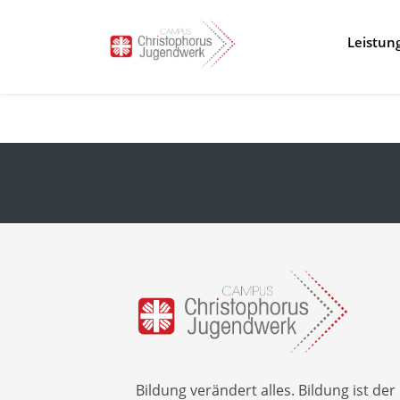
Leistun
Stationä
Inobhut
Flexible 
Ambulan
Erich-Ki
Flex-Fer
Beruflic
Bildung verändert alles. Bildung ist der