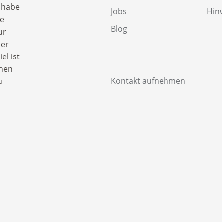
lhabe
Jobs
Hin
ge
Blog
ur
ner
el ist
chen
Kontakt aufnehmen
u