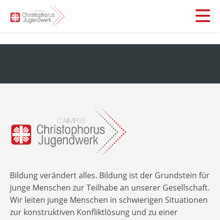
Leistungen
Stationäre Hilfen
Über uns
Was machen wir
Inobhutnahme
kurz und knapp
FAQs für Jugendämter, Schulen, Behörden
Unser Team
Jobs
Flexible Hilfen
FAQs für Eltern
Blog
Unsere Geschichte
Ambulante Hilfen
Alle Infos zu Ihrer Spende
„Fragen und Antworten“ für Kinder und Jugendliche
Erich-Kiehn-Schule
Kontakt aufnehmen
Sie suchen ein Ehrenamt?
Bildung verändert alles. Bildung ist der Grundstein für
Flex-Fernschule
junge Menschen zur Teilhabe an unserer Gesellschaft.
Suchbegriff:
Infos für Ehemalige/Careleaver
Wir leiten junge Menschen in schwierigen Situationen
Berufliche Bildung
zur konstruktiven Konfliktlösung und zu einer